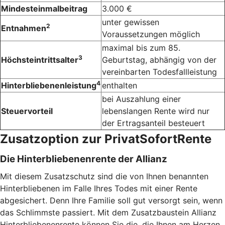
Mindesteinmalbeitrag
3.000 €
unter gewissen
2
Entnahmen
Voraussetzungen möglich
maximal bis zum 85.
3
Höchsteintrittsalter
Geburtstag, abhängig von der
vereinbarten Todesfallleistung
4
Hinterbliebenenleistung
enthalten
bei Auszahlung einer
Steuervorteil
lebenslangen Rente wird nur
der Ertragsanteil besteuert
Zusatzoption zur PrivatSofortRente
Die Hinterbliebenenrente der Allianz
Mit diesem Zusatzschutz sind die von Ihnen benannten
Hinterbliebenen im Falle Ihres Todes mit einer Rente
abgesichert. Denn Ihre Familie soll gut versorgt sein, wenn
das Schlimmste passiert. Mit dem Zusatzbaustein Allianz
Hinterbliebenenrente können Sie die, die Ihnen am Herzen