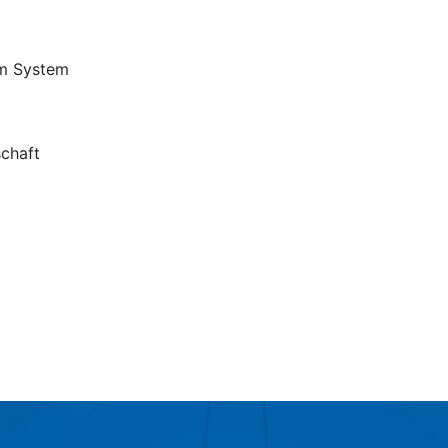
em System
schaft