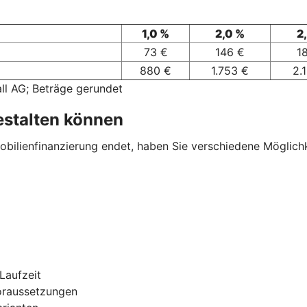
1,0 %
2,0 %
2
73 €
146 €
1
880 €
1.753 €
2.
ll AG; Beträge gerundet
estalten können
ilienfinanzierung endet, haben Sie verschiedene Möglichkei
Laufzeit
oraussetzungen