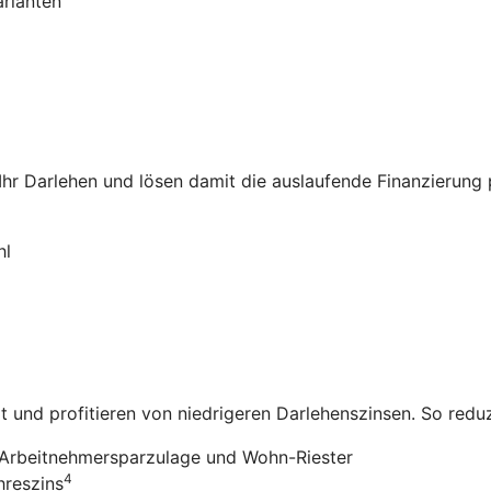
arianten
 Ihr Darlehen und lösen damit die auslaufende Finanzierung
hl
it und profitieren von niedrigeren Darlehenszinsen. So redu
Arbeitnehmersparzulage und Wohn-Riester
4
hreszins