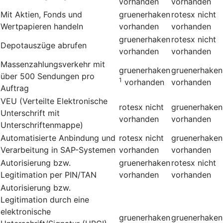
vorhanden
vorhanden
Mit Aktien, Fonds und
gruenerhaken
rotesx
nicht
Wertpapieren handeln
vorhanden
vorhanden
gruenerhaken
rotesx
nicht
Depotauszüge abrufen
vorhanden
vorhanden
Massenzahlungsverkehr mit
gruenerhaken
gruenerhaken
über 500 Sendungen pro
1
vorhanden
vorhanden
Auftrag
VEU (Verteilte Elektronische
rotesx
nicht
gruenerhaken
Unterschrift mit
vorhanden
vorhanden
Unterschriftenmappe)
Automatisierte Anbindung und
rotesx
nicht
gruenerhaken
Verarbeitung in SAP-Systemen
vorhanden
vorhanden
Autorisierung bzw.
gruenerhaken
rotesx
nicht
Legitimation per PIN/TAN
vorhanden
vorhanden
Autorisierung bzw.
Legitimation durch eine
elektronische
gruenerhaken
gruenerhaken