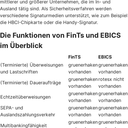
mittlerer und größerer Unternehmen, die im In- und
Ausland tätig sind. Als Sicherheitsverfahren werden
verschiedene Signaturmedien unterstützt, wie zum Beispiel
die HBCI-Chipkarte oder die Handy-Signatur.
Die Funktionen von FinTs und EBICS
im Überblick
FinTS
EBICS
(Terminierte) Überweisungen
gruenerhaken
gruenerhaken
und Lastschriften
vorhanden
vorhanden
gruenerhaken
rotesx
nicht
(Terminierte) Daueraufträge
vorhanden
vorhanden
gruenerhaken
gruenerhaken
Echtzeitüberweisungen
vorhanden
vorhanden
SEPA- und
gruenerhaken
gruenerhaken
Auslandszahlungsverkehr
vorhanden
vorhanden
gruenerhaken
gruenerhaken
Multibankingfähigkeit