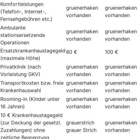
Komfortleistungen
gruenerhaken
gruenerhaken
(Telefon-, Internet-,
vorhanden
vorhanden
Fernsehgebühren etc.)
Ambulante
gruenerhaken
gruenerhaken
stationsersetzende
vorhanden
vorhanden
Operationen
Ersatzkrankenhaustagegeld
80 €
100 €
(maximale Höhe)
Privatklinik (nach
gruenerhaken
gruenerhaken
Vorleistung GKV)
vorhanden
vorhanden
Transportkosten bzw. freie
gruenerhaken
gruenerhaken
Krankenhauswahl
vorhanden
vorhanden
Rooming-in (Kinder unter
gruenerhaken
gruenerhaken
16 Jahren)
vorhanden
vorhanden
10 € Krankenhaustagegeld
(zur Deckung der gesetzl.
grauerstrich
gruenerhaken
Zuzahlungen) ohne
grauer Strich
vorhanden
zeitliche Begrenzung