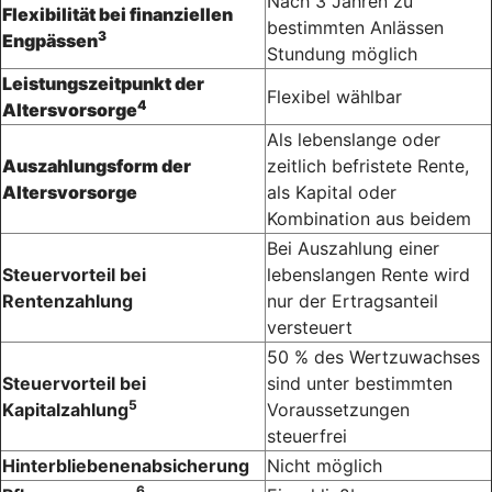
Nach 3 Jahren zu
Flexibilität bei finanziellen
bestimmten Anlässen
3
Engpässen
Stundung möglich
Leistungszeitpunkt der
Flexibel wählbar
4
Altersvorsorge
Als lebenslange oder
Auszahlungsform der
zeitlich befristete Rente,
Altersvorsorge
als Kapital oder
Kombination aus beidem
Bei Auszahlung einer
Steuervorteil bei
lebenslangen Rente wird
Rentenzahlung
nur der Ertragsanteil
versteuert
50 % des Wertzuwachses
Steuervorteil bei
sind unter bestimmten
5
Kapitalzahlung
Voraussetzungen
steuerfrei
Hinterbliebenenabsicherung
Nicht möglich
6