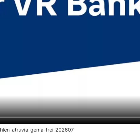
zahlen-atruvia-gema-frei-202607